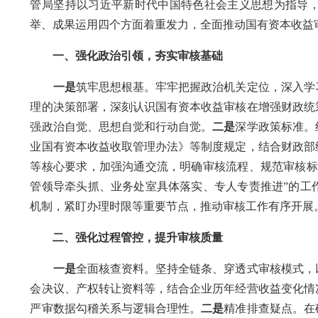
管局坚持以习近平新时代中国特色社会主义思想为指导
举、成果运用四个方面着重发力，全面推动国有资本收益
一、强化政治引领，夯实审核基础
一是
筑牢思想根基。牢牢把握政治机关定位，深入学
理的决策部署，深刻认识国有资本收益审核在增强财政统
强政治自觉、思想自觉和行动自觉。
二是
深学政策标准。
业国有资本收益收取管理办法》等制度规定，结合财政部
等核心要求，加强沟通交流，明确审核流程、规范审核标
管领导牵头抓、业务处室具体落实、专人专责推进”的工
机制，紧盯办理时限等重要节点，推动审核工作有序开展
二、强化过程管控，提升审核质量
一是
全面核查资料。坚持全链条、穿透式审核模式，
会决议、产权转让资料等，结合企业历年经营收益变化情
严审数据勾稽关系与逻辑合理性。
二是
精准排查疑点。在