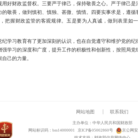
规用好财政监督权。三要严于律己，保持敬畏之心。严于律
己
是
力的敬畏，做到慎初、慎独、甚微、慎情。四要实事求是，遵循
，
把握
财政监管的客观规律。五是要为人真诚，做到表里如
党纪学习教育有了更加深刻的认识，也在自觉遵守和维护党的纪
增强学习的深度和广度，提升工作的积极性和创新性，按照局党
献自己的力量。
网站地图
联系我们
主办单位：中华人民共和国财政部
网站标识码：bm14000001
京ICP备05002860号
京公网安备
技术支持：财政部信息网络中心