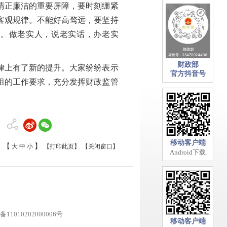
清正廉洁的重要屏障，要时刻绷紧
客观规律。
不能好高骛远，要坚持
一。做老实人，说老实话，办老实
财政部
律上有了新的提升。大家纷纷表示
官方抖音号
组的工作要求，充分发挥财政监管
移动客户端
【
】
大
中
小
【打印此页】
【关闭窗口】
Android下载
11010202000006号
移动客户端