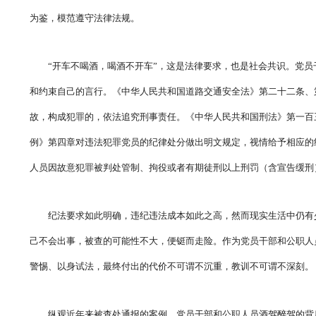
为鉴，模范遵守法律法规。
“开车不喝酒，喝酒不开车”，这是法律要求，也是社会共识。党
和约束自己的言行。《中华人民共和国道路交通安全法》第二十二条、
故，构成犯罪的，依法追究刑事责任。《中华人民共和国刑法》第一百
例》第四章对违法犯罪党员的纪律处分做出明文规定，视情给予相应的
人员因故意犯罪被判处管制、拘役或者有期徒刑以上刑罚（含宣告缓刑
纪法要求如此明确，违纪违法成本如此之高，然而现实生活中仍有
己不会出事，被查的可能性不大，便铤而走险。作为党员干部和公职人
警惕、以身试法，最终付出的代价不可谓不沉重，教训不可谓不深刻。
纵观近年来被查处通报的案例，党员干部和公职人员酒驾醉驾的背