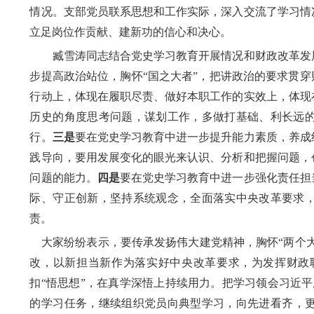
情况。支部党员
联系思想和工作实际，深入交流了学习情
立足岗位
作贡献、
建新功
的信心和决心。
臧雪涛同志结合党史学习教育开展情况和财政改革发
步提高政治站位
，胸
怀
“国之大者”，把讲政治的要求贯
行动上，体现在履职尽责、做好本职工作的实效上，体现
历史的角度思考问题，谋划工作
，
多做打基础、利长远
行
。
三是
要
在党史学习教育中进一步提升能力素质
，
养成
践导向
，
要用发展变化的眼光来认识、分析和把握问题，
问题的能力。
四是
要
在党史学习教育中进一步强化责任担
际、守正创新，坚持系统观念，全面落实中央改革要求
责。
大家纷纷表示，要传承发扬伟大建党精神，
胸怀
“两个
改，以新担当新作为落实好中央改革要求，
为发挥财政
扣
“悟思想”，在真学深悟上持续用力。
把学习领会习近平
的学习任务，
继续
组织党员
向
典型
学习，
向
先进
看齐，