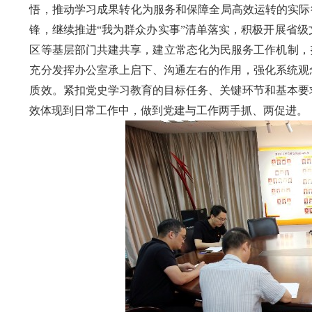
悟
，
推动
学习成果转化
为服务和保障全局高效运转的
实际
锋，
继续推进
“我为群众办实事”清单
落实
，积极开展省级
区
等基层
部门共建共享，建立常态化为民服务工作机制，
充分发挥办公室承上启下、沟通左右的作用，
强化系统观
质效
。
紧扣党史学习教育的目标任务、关键环节和基本要
效体现到
日常
工作中
，
做到
党建与工作
两手抓、两促进
。