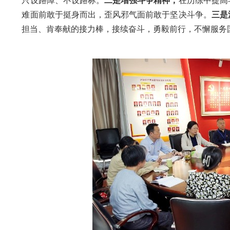
只设路障、不设路标。
二是
增强
斗争精神，
在历练中
提高
难面前敢于挺身而出，
歪风邪气面前敢于坚决斗争。
三是
担当、肯奉献的
接力棒，
接
续奋斗，
勇毅
前行，
不懈
服务