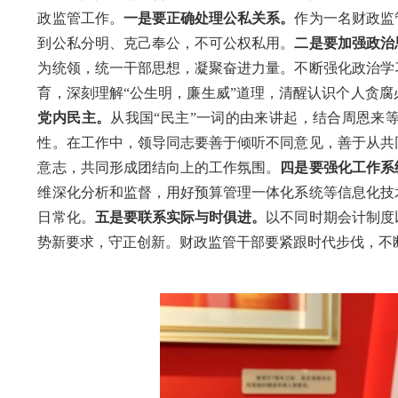
政监管工作。
一是要正确处理公私关系。
作为一名财政监
到公私分明、克己奉公，不可公权私用。
二是要加强
政治
为统领，统一干部思想，凝聚奋进力量。不断强化政治学
育，
深刻理解
“公生明，廉生威”
道理，清
醒
认识
个人贪腐
党内民主
。
从我国
“民主”一词的由来讲起，结合周恩来
性。在工作中，领导同志要善于倾听不同意见，善于从共
意志，
共同形成团结向上的工作氛围。
四是要强化工作系
维深化分析和监督，用好预算管理一体化系统等
信息化技
日常化。
五是要联系实际与时俱进
。
以不同时期会计制度
势新要求
，
守正创新
。
财政监管干部
要紧跟时代步伐
，不