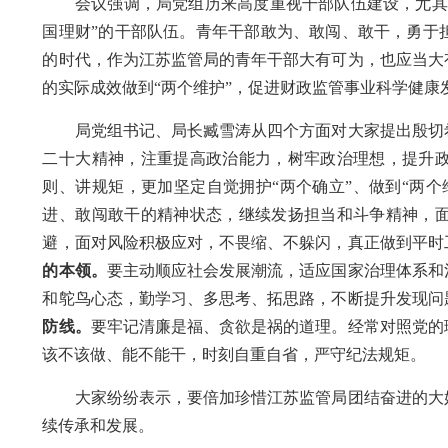
会议强调，
局党组历来高度重视干部队伍建设，尤其
国理财”的干部队伍
。
青年干部敢为、敢闯、敢干，勇于
的时代，作为江苏监管局的青年干部大有可为，也应当大
的实际成效做到
“两个维护”，促进财政监管事业科学健康
局党组书记、局长臧雪涛
从四个方面
对
大家
提出殷切
二十大精神，注重提高政治能力，树牢政治理想，提升
则、讲规矩，更加坚定自觉拥护
“两个确立”、做到“两个
进、敢闯敢干的精神状态，继续发扬担当和斗争精神，
避，面对风险积极应对，不畏缩、不躲闪，真正做到平时
的本领。
要主动顺应社会发展潮流，适应国家治理体系和
和鸵鸟心态，勤学习、多思考、拓思路，不断提升发现问
防线。
要牢记清廉是福、贪欲是祸的道理。经常对照党的
该不该做、能不能干，时刻自重自省，严守纪法规矩。
大家纷纷表示，
要
倍加珍惜江苏监管局团结奋进的大
续传承和发展。