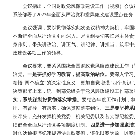
会议
指出，全国财政党风廉政建设工作（视频）会议
系统部署了2023年全面从严治党和党风廉政建设重点任
会议强调，
要以
贯彻落实
此次会议
精神
为契机，牢固
不断把全面从严治党引向深入。
局
党组要切实扛起主体责
身作则，带头讲政治、讲正气、讲纪律、讲担当，筑牢中
政建设
各项工作的领导。
会议要求，要紧紧围绕
全国财政党风廉政建设工作（
治党
。
一是
要抓好学习教育，提高政治站位。
要
深入学习
领悟
“两个确立”的决定性意义，更加自觉增强“四个意识”
决策部署上来，统一到部党组关于
党风廉政建设工作部署
实，系统谋划好贯彻落实举措。
要结合年度工作计划
，
排、有督导、有落实，确保贯彻落实到位
。
三
是
要坚持系
长牵头，充分发挥机关党委、机关纪委以及各支部纪检委
续健全全面从严治党各项制度机制
。
四是进一步加强廉洁
时传达通报违纪违规违法典型案例，深化以案为鉴、以案