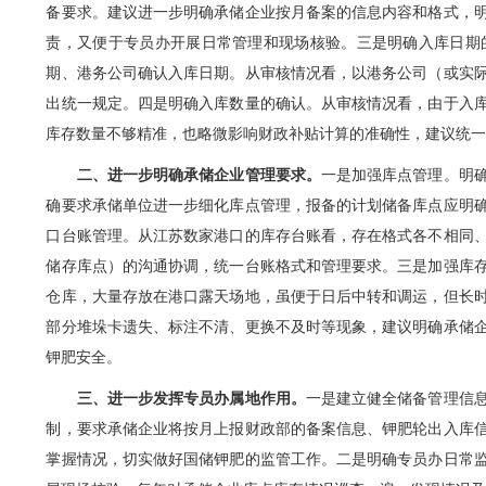
备要求。建议进一步明确承储企业按月备案的信息内容和格式，
责，又便于专员办开展日常管理和现场核验。三是明确入库日期
期、港务公司确认入库日期。从审核情况看，以港务公司（或实
出统一规定。四是明确入库数量的确认。从审核情况看，由于入
库存数量不够精准，也略微影响财政补贴计算的准确性，建议统
二、进一步明确承储企业管理要求。
一是加强库点管理。明
确要求承储单位进一步细化库点管理，报备的计划储备库点应明
口台账管理。从江苏数家港口的库存台账看，存在格式各不相同
储存库点）的沟通协调，统一台账格式和管理要求。三是加强库
仓库，大量存放在港口露天场地，虽便于日后中转和调运，但长
部分堆垛卡遗失、标注不清、更换不及时等现象，建议明确承储
钾肥安全。
三、进一步发挥专员办属地作用。
一是建立健全储备管理信
制，要求承储企业将按月上报财政部的备案信息、钾肥轮出入库
掌握情况，切实做好国储钾肥的监管工作。二是明确专员办日常