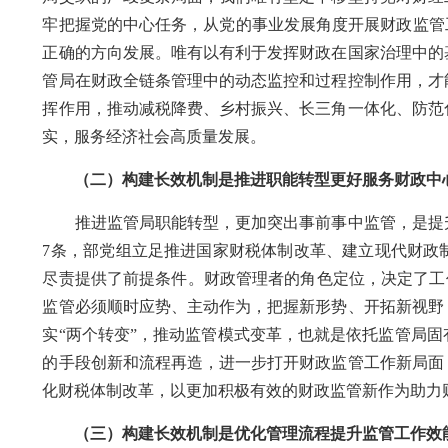
牢把握党的中心任务，从党的事业发展角度开展财政监管
正确的方向发展。唯有以有利于发挥财政在国家治理中的
管局在财政全链条管理中的动态监控和过程控制作用，才
挥作用，推动减税降费、乡村振兴、
长三角一体化
、防范
实，
服务
经济
社会
高质量发展。
（二）构建长效机制是推进职能转型更好服务财政中
推进监管局职能转型，更加突出事前事中监管，是提
7
条
，
部党组立足推进国家财税体制改革、建立现代财政
尽责提供了
前提条件
。财政管理者的角色定位，决定了工
监管必须顺时应势、主动作为，把握新形势、开拓新视野
实“两个转变”，推动监管模式变革，也就是依托监管局
的
手段创新和
流程再造，进一步打开
财政
监管
工作新
局面
化财税体制改革，以更加积极有效的财政监管新作为助力
（三）构建长效机制是优化管理流程提升监管工作效