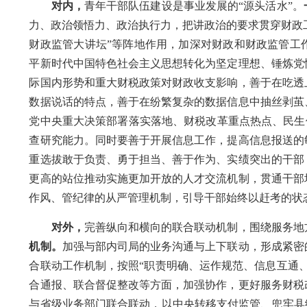
对内，
青年干部队伍建设是事业发展的
“源头活水”。
力、政治领悟力、政治执行力，把讲政治的要求贯穿财政
财政监管大讲坛”等阵地作用，加深对财政和财政监管工
平新时代中国特色社会主义思想转化为坚定理想、锤炼党
际国内形势和重大财税政策对财政收支影响，善于在吃透
数据说话的特点，善于在纷繁复杂的数据信息中抽丝剥茧
党中央重大决策部署落实落地、财税改革重点热点、民生
查研究能力。同时要善于开展信息工作，提高信息报送的
重选拔敢于负责、勇于担当、善于作为、实绩突出的干部
更高的站位推动实施更加开放的人才交流机制，贯通干部
作风、管纪律的从严管理机制，引导干部始终以赶考的状
对外，
完善纵向和横向的联合联动机制，围绕服务
地
机制。
加强与部内司局的业务沟通与上下联动，形成紧密
合
联动
工作机制，按照
“职责明确、运作规范、信息互通
合通报、联合督促整改等方面，加强协作，更好服务财税
与省级业务部门联合联动，以中央转移支付监管、兜牢县