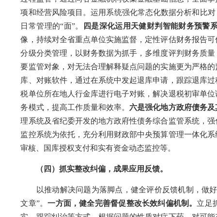
项和经营风险项目。运用系统强化常态化数据分析和比对
日常管理的“面”。
四是深化运用天健财判智能财务预警
像，持续对
全省重点
单位实施监督，定性评估财务报告可
分级分类
管理
，以财务数据为抓手，多维度评判财务质量
要监管对象，对无法合理解释疑点问题的实施更为严格的
库、对账软件，通过在系统中发起退库申请，跟踪退库过
税单位所在地人行金库进行电子对账，解决退税初审单位
务模式，提高工作质量和效率。
六是强化
地方政府债务及
理系统
及
省纪委开发的地方政府性债务综合监管系统，强
监控系统为依托，充分利用财政部中央预算管理一体化系
审核、国库授权支付和实有资金动态监控等。
（四）抓实
整改
纠偏，成果应用反馈。
以推动解决问题为落脚点，健全评价反馈机制，做
文章”。
一方面，健全完善督促整改长效纠偏机制。
立足
实、跟踪纠治等方式，根据问题的性质对症下药。对可能